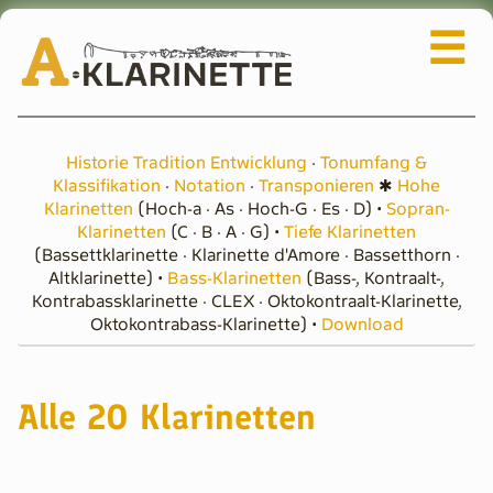
☰
Navigation
Da Capo
überspringen
Historie Tradition Entwicklung
·
Tonumfang &
Adressen & Links
Klassifikation
·
Notation
·
Transponieren
✱
Hohe
Klarinetten
(Hoch-a · As · Hoch-G · Es · D) •
Sopran-
Rat & Tat
Klarinetten
(C · B · A · G) •
Tiefe Klarinetten
Wissen & Instrument
(Bassettklarinette · Klarinette d'Amore · Bassetthorn ·
Altklarinette) •
Bass-Klarinetten
(Bass-, Kontraalt-,
Aktuelle Beschreibung
Kontrabassklarinette · CLEX · Oktokontraalt-Klarinette,
Oktokontrabass-Klarinette) •
Download
Die ganze Klarinetten-Familie
Hohe Klarinetten
Sopranklarinetten
Alle 20 Klarinetten
Tiefe Klarinetten
Bass-Klarinetten