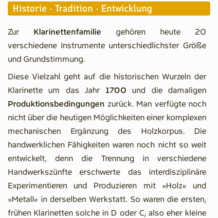
Historie · Tradition · Entwicklung
Klappenbezeichnungen
Grifftabellen
Zur
Klarinettenfamilie
gehören heute 20
verschiedene Instrumente unterschiedlichster Größe
Oehler, Böhm & Co.
und Grundstimmung.
Wissenschaftliche Arbeiten
Diese Vielzahl geht auf die historischen Wurzeln der
Systematik der Musikinstrumente
Klarinette um das Jahr
1700
und die damaligen
Historische Beschreibungen
Produktionsbedingungen
zurück. Man verfügte noch
Kanderner Bassetthörner
nicht über die heutigen Möglichkeiten einer komplexen
mechanischen Ergänzung des Holzkorpus. Die
Holz & Co.
handwerklichen Fähigkeiten waren noch nicht so weit
Veranstaltungen
entwickelt, denn die Trennung in verschiedene
Kleinanzeigen
Handwerkszünfte erschwerte das interdisziplinäre
Forum
Experimentieren und Produzieren mit »Holz« und
»Metall« in derselben Werkstatt. So waren die ersten,
Suchen
frühen Klarinetten solche in D oder C, also eher kleine