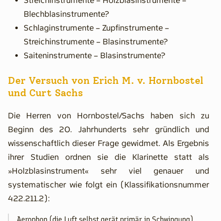
Streichinstrumente – Holzblasinstrumente –
Systematik der Musikinstrumente
Blechblasinstrumente?
Schlaginstrumente – Zupfinstrumente –
Historische Beschreibungen
Streichinstrumente – Blasinstrumente?
Kanderner Bassetthörner
Saiteninstrumente – Blasinstrumente?
Holz & Co.
Der Versuch von Erich M. v. Hornbostel
Veranstaltungen
und Curt Sachs
Kleinanzeigen
Die Herren von Hornbostel/Sachs haben sich zu
Forum
Beginn des 20. Jahrhunderts sehr gründlich und
Suchen
wissenschaftlich dieser Frage gewidmet. Als Ergebnis
ihrer Studien ordnen sie die Klarinette statt als
»Holzblasinstrument« sehr viel genauer und
systematischer wie folgt ein (Klassifikationsnummer
422.211.2):
Aerophon (die Luft selbst gerät primär in Schwingung)