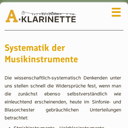
☰
Navigation
Da Capo
überspringen
Adressen & Links
Systematik der
Rat & Tat
Musikinstrumente
Wissen & Instrument
Aktuelle Beschreibung
Die wissenschaftlich-systematisch Denkenden unter
Die ganze Klarinetten-Familie
uns stellen schnell die Widersprüche fest, wenn man
die zunächst ebenso selbstverständlich wie
Klappenbezeichnungen
einleuchtend erscheinenden, heute im Sinfonie- und
Grifftabellen
Blasorchester gebräuchlichen Unterteilungen
Oehler, Böhm & Co.
betrachtet:
Wissenschaftliche Arbeiten