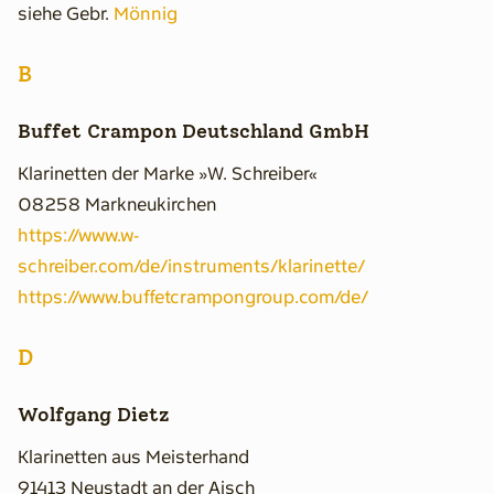
siehe Gebr.
Mönnig
Rat & Tat
Wissen & Instrument
B
Holz & Co.
Buffet Crampon Deutschland GmbH
Veranstaltungen
Klarinetten der Marke »W. Schreiber«
Kleinanzeigen
08258 Markneukirchen
Forum
https://www.w-
Suchen
schreiber.com/de/instruments/klarinette/
https://www.buffetcrampongroup.com/de/
D
Wolfgang Dietz
Klarinetten aus Meisterhand
91413 Neustadt an der Aisch