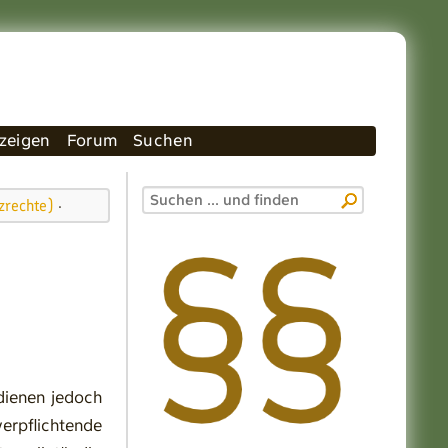
zeigen
Forum
Suchen
zrechte)
·
 dienen jedoch
verpflichtende