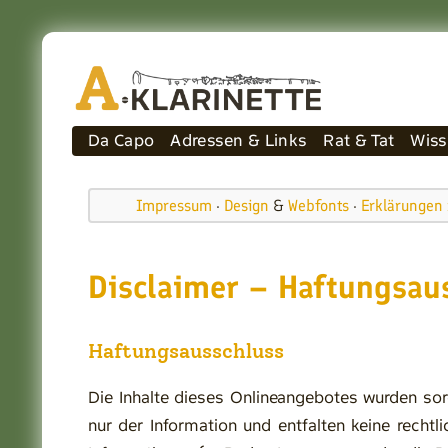
Navigation
Da Capo
Adressen & Links
Rat & Tat
Wiss
überspringen
Impressum
·
Design
&
Webfonts
·
Erklärungen 
Disclaimer – Haftungsau
Haftungsausschluss
Die Inhalte dieses Onlineangebotes wurden sor
nur der Information und entfalten keine rechtl